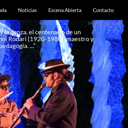
nda
Noticias
Escena Abierta
Contacto
Select Language
▼
y la danza, el centenario de un
ianni Rodari (1920-1980), maestro y
edagogía. ...”