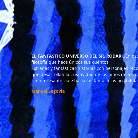
EL FANTÁSTICO UNIVERSO DEL SR. RODARI.
En est
filosofía que hace únicos sus cuentos.
Extrañas y fantásticas historias con personajes reco
que desarrollan la creatividad de los niños de form
Un interesante viaje hacia las fantásticas posibilid
Manuel Segovia