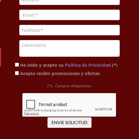
He leido y acepto su
Política de Privacidad
(*)
Acepto recibir promociones y ofertas
(*).- Campos obligatorios.
ENVIE SOLICITUD