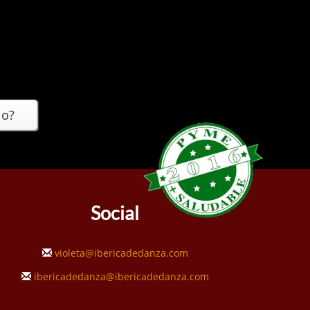
lo?
Social
violeta@ibericadedanza.com
ibericadedanza@ibericadedanza.com