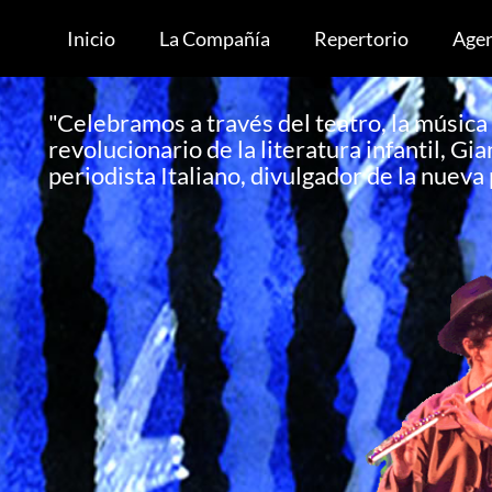
Inicio
La Compañía
Repertorio
Age
"Celebramos a través del teatro, la música 
revolucionario de la literatura infantil, G
periodista Italiano, divulgador de la nueva p